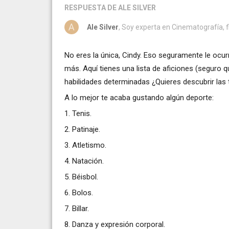
RESPUESTA
DE ALE SILVER
Ale Silver
, Soy experta en Cinematografía, fi
No eres la única, Cindy. Eso seguramente le ocur
más. Aquí tienes una lista de aficiones (seguro 
habilidades determinadas ¿Quieres descubrir las 
A lo mejor te acaba gustando algún deporte:
1. Tenis.
2. Patinaje.
3. Atletismo.
4. Natación.
5. Béisbol.
6. Bolos.
7. Billar.
8. Danza y expresión corporal.