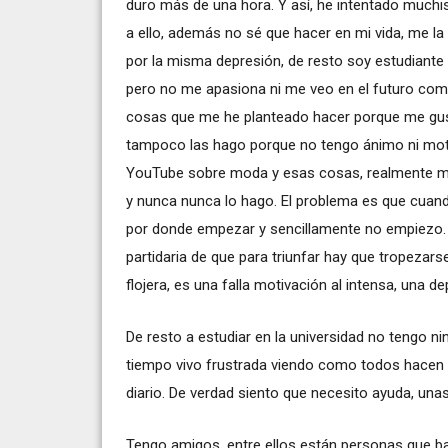
duro más de una hora. Y así, he intentado muc
a ello, además no sé que hacer en mi vida, me 
por la misma depresión, de resto soy estudiant
pero no me apasiona ni me veo en el futuro com
cosas que me he planteado hacer porque me gusta
tampoco las hago porque no tengo ánimo ni moti
YouTube sobre moda y esas cosas, realmente me 
y nunca nunca lo hago. El problema es que cuan
por donde empezar y sencillamente no empiezo. 
partidaria de que para triunfar hay que tropezarse
flojera, es una falla motivación al intensa, una 
De resto a estudiar en la universidad no tengo ni
tiempo vivo frustrada viendo como todos hacen 
diario. De verdad siento que necesito ayuda, un
Tengo amigos, entre ellos están personas que ba