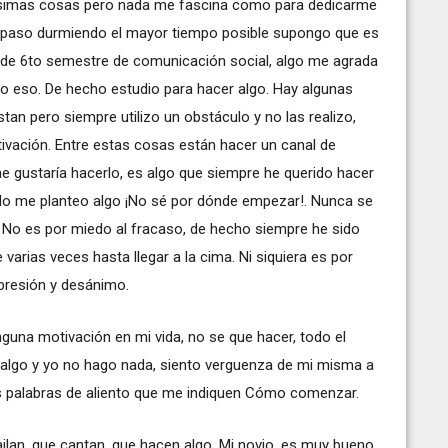
hisimas cosas pero nada me fascina como para dedicarme
la paso durmiendo el mayor tiempo posible supongo que es
e de 6to semestre de comunicación social, algo me agrada
o eso. De hecho estudio para hacer algo. Hay algunas
n pero siempre utilizo un obstáculo y no las realizo,
vación. Entre estas cosas están hacer un canal de
gustaría hacerlo, es algo que siempre he querido hacer
do me planteo algo ¡No sé por dónde empezar!. Nunca se
No es por miedo al fracaso, de hecho siempre he sido
 varias veces hasta llegar a la cima. Ni siquiera es por
depresión y desánimo.
nguna motivación en mi vida, no se que hacer, todo el
algo y yo no hago nada, siento verguenza de mi misma a
as palabras de aliento que me indiquen Cómo comenzar.
ilan, que cantan, que hacen algo. Mi novio, es muy bueno