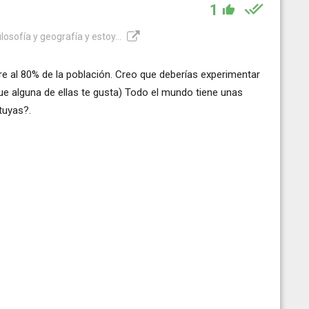
1
losofía y geografía y estoy...
re al 80% de la población. Creo que deberías experimentar
que alguna de ellas te gusta) Todo el mundo tiene unas
tuyas?.