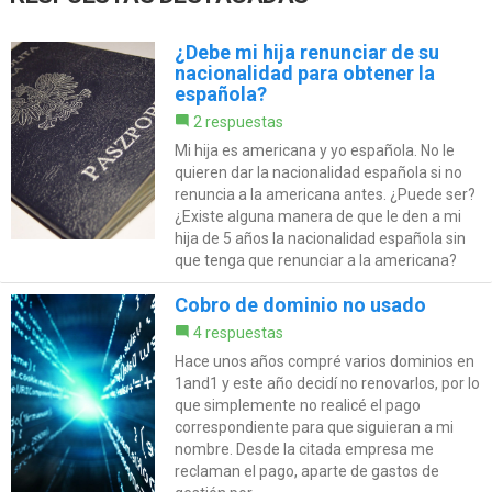
¿Debe mi hija renunciar de su
nacionalidad para obtener la
española?
2 respuestas
Mi hija es americana y yo española. No le
quieren dar la nacionalidad española si no
renuncia a la americana antes. ¿Puede ser?
¿Existe alguna manera de que le den a mi
hija de 5 años la nacionalidad española sin
que tenga que renunciar a la americana?
Cobro de dominio no usado
4 respuestas
Hace unos años compré varios dominios en
1and1 y este año decidí no renovarlos, por lo
que simplemente no realicé el pago
correspondiente para que siguieran a mi
nombre. Desde la citada empresa me
reclaman el pago, aparte de gastos de