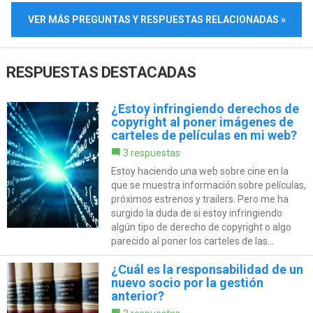
VER MÁS PREGUNTAS Y RESPUESTAS RELACIONADAS »
RESPUESTAS DESTACADAS
¿Estoy infringiendo derechos de
copyright al poner imágenes de
carteles de películas en mi web?
3 respuestas
Estoy haciendo una web sobre cine en la
que se muestra información sobre películas,
próximos estrenos y trailers. Pero me ha
surgido la duda de si estoy infringiendo
algún tipo de derecho de copyright o algo
parecido al poner los carteles de las...
¿Cuál es la responsabilidad de un
nuevo socio por la gestión
anterior?