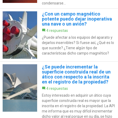
condensarse...
¿Con un campo magnético
potente puedo dejar inoperativa
una nave o un avión?
4 respuestas
¿Puede afectar a los equipos del aparato y
dejarlos inservibles? Si fuese así, ¿Qué es lo
que sucede? ¿Tiene algún tipo de
características dicho campo magnético?
¿Se puede incrementar la
superficie construida real de un
ático con respecto a la inscrita
en el registro de la propiedad?
4 respuestas
Estoy interesado en adquirir un ático cuya
superficie construida real es mayor que la
inscrita en el registro de la propiedad. La API
me informa que es muy difícil incrementar
dicho valor al real porque en su día, se hizo