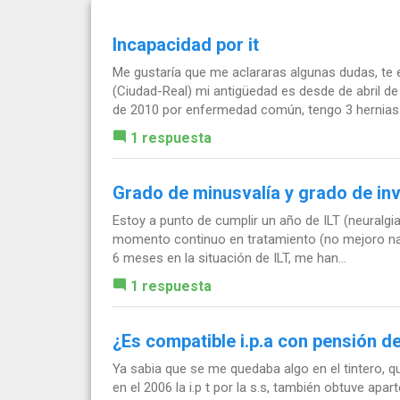
Incapacidad por it
Me gustaría que me aclararas algunas dudas, te
(Ciudad-Real) mi antigüedad es desde de abril d
de 2010 por enfermedad común, tengo 3 hernias.
1 respuesta
Grado de minusvalía y grado de inv
Estoy a punto de cumplir un año de ILT (neuralgia
momento continuo en tratamiento (no mejoro nad
6 meses en la situación de ILT, me han...
1 respuesta
¿Es compatible i.p.a con pensión d
Ya sabia que se me quedaba algo en el tintero, 
en el 2006 la i.p t por la s.s, también obtuve apa