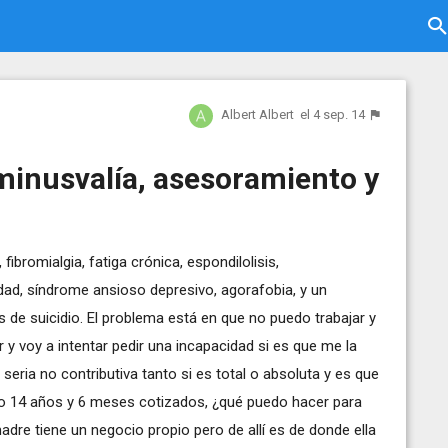
Albert Albert
el 4 sep. 14
minusvalía, asesoramiento y
ibromialgia, fatiga crónica, espondilolisis,
lidad, síndrome ansioso depresivo, agorafobia, y un
os de suicidio. El problema está en que no puedo trabajar y
 y voy a intentar pedir una incapacidad si es que me la
 seria no contributiva tanto si es total o absoluta y es que
o 14 años y 6 meses cotizados, ¿qué puedo hacer para
dre tiene un negocio propio pero de allí es de donde ella