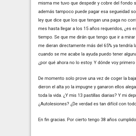
misma me tuvo que despedir y cobre del fondo sal
además tampoco puede pagar esa segueidad socia
ley que dice que los que tengan una paga no contr
mes hasta llegar a los 15 años requeridos, ¿es 
tiempo. Se que me dirán que tengo que ir a mirar 
me dieran directamente más del 65% ya tendría l
cuando se me acabe la ayuda puedo tener alguna 
¿por qué ahora no lo estoy. Y dónde voy primero 
De momento solo prove una vez de coger la baj
dieron el alta yo la impugne y ganaron ellos al
toda la vida. ¿Y mis 13 pastillas diarias? Y mi d
¿Autolesiones? ¿De verdad es tan difícil con tod
En fin gracias. Por cierto tengo 38 años cumplido