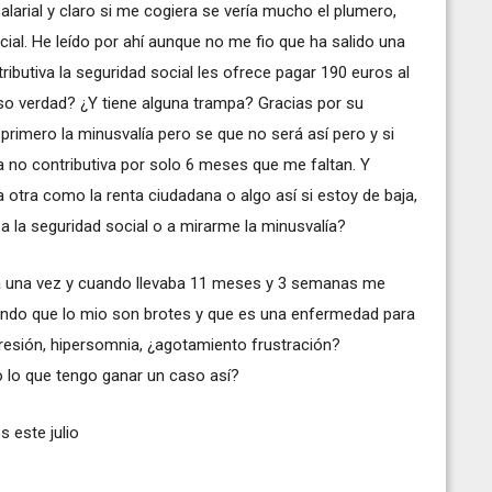
arial y claro si me cogiera se vería mucho el plumero,
l. He leído por ahí aunque no me fio que ha salido una
ibutiva la seguridad social les ofrece pagar 190 euros al
eso verdad? ¿Y tiene alguna trampa? Gracias por su
primero la minusvalía pero se que no será así pero y si
a no contributiva por solo 6 meses que me faltan. Y
otra como la renta ciudadana o algo así si estoy de baja,
a la seguridad social o a mirarme la minusvalía?
a una vez y cuando llevaba 11 meses y 3 semanas me
egando que lo mio son brotes y que es una enfermedad para
epresión, hipersomnia, ¿agotamiento frustración?
o lo que tengo ganar un caso así?
s este julio