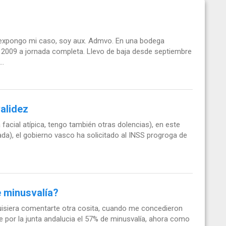
 expongo mi caso, soy aux. Admvo. En una bodega
e 2009 a jornada completa. Llevo de baja desde septiembre
..
alidez
 facial atípica, tengo también otras dolencias), en este
a), el gobierno vasco ha solicitado al INSS progroga de
e minusvalía?
quisiera comentarte otra cosita, cuando me concedieron
rte por la junta andalucia el 57% de minusvalía, ahora como