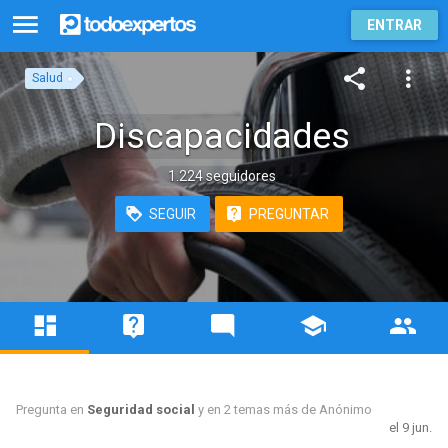
ENTRAR
Salud
Discapacidades
1.224 seguidores
SEGUIR
PREGUNTAR
Pregunta en
Seguridad social
y en 2 temas más de
Anónimo
el 9 jun.