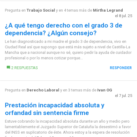
Pregunta en
Trabajo Social
y en 4 temas más de
Mirtha Legrand
el 8 jul. 25
¿A qué tengo derecho con el grado 3 de
dependencia? ¿Algún consejo?
Le han diagnosticado a mi madre el grado 3 de dependencia, vivo en
Ciudad Real así que supongo que está más sujeto a nivel de Castilla-La
Mancha que a nacional aunque no sé, quiero pedir la ayuda de cuidador
profesional o por lo menos cotizar porque...
2 RESPUESTAS
RESPONDER
Pregunta en
Derecho Laboral
y en 3 temas más de
Ivan OG
el 7 jul. 25
Prestación incapacidad absoluta y
orfandad sin sentencia firme
Estuve cobrando la incapacidad absoluta durante un año y medio pero
lamentablemente el Juzgado Superior de Cataluña la desestimó a favor
del INSS en suplicatorio de éste. Ahora estoy a la espera de resolución