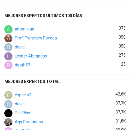
MEJORES EXPERTOS ÚLTIMOS 100 DÍAS
375
antonio aa
350
Prof. Francisco Poveda
350
david ..
275
Lexiter Abogados
25
daath57
MEJORES EXPERTOS TOTAL
42,6K
experto2
37,7K
david ..
37,7K
Poli Plos
31,8K
Ags Graduados