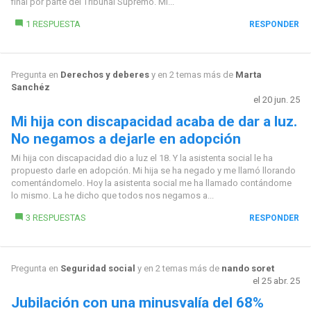
final por parte del Tribunal Supremo. Mi...
1 RESPUESTA
RESPONDER
Pregunta en
Derechos y deberes
y en 2 temas más de
Marta
Sanchéz
el 20 jun. 25
Mi hija con discapacidad acaba de dar a luz.
No negamos a dejarle en adopción
Mi hija con discapacidad dio a luz el 18. Y la asistenta social le ha
propuesto darle en adopción. Mi hija se ha negado y me llamó llorando
comentándomelo. Hoy la asistenta social me ha llamado contándome
lo mismo. La he dicho que todos nos negamos a...
3 RESPUESTAS
RESPONDER
Pregunta en
Seguridad social
y en 2 temas más de
nando soret
el 25 abr. 25
Jubilación con una minusvalía del 68%