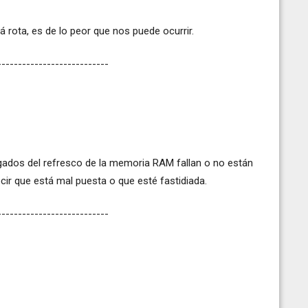
á rota, es de lo peor que nos puede ocurrir.
---------------------------
ados del refresco de la memoria RAM fallan o no están
ir que está mal puesta o que esté fastidiada.
---------------------------