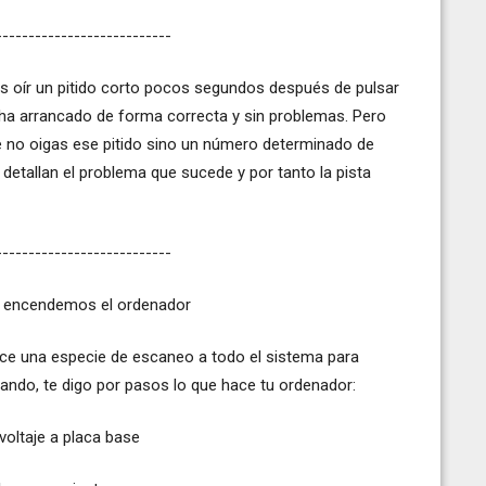
---------------------------
s oír un pitido corto pocos segundos después de pulsar
 ha arrancado de forma correcta y sin problemas. Pero
e no oigas ese pitido sino un número determinado de
e detallan el problema que sucede y por tanto la pista
---------------------------
o encendemos el ordenador
ace una especie de escaneo a todo el sistema para
ando, te digo por pasos lo que hace tu ordenador:
 voltaje a placa base