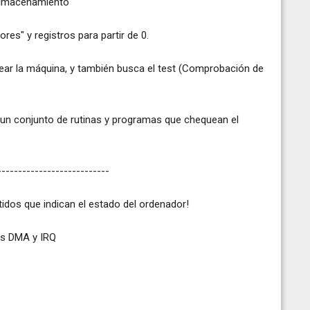
 almacenamiento
res" y registros para partir de 0.
tear la máquina, y también busca el test (Comprobación de
n un conjunto de rutinas y programas que chequean el
---------------------------
tidos que indican el estado del ordenador!
les DMA y IRQ