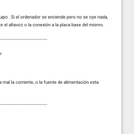
equipo . Si el ordenador se enciende pero no se oye nada,
 el altavoz o la conexión a la placa base del mismo.
---------------------------
r.
ga mal la corriente, o la fuente de alimentación esta
---------------------------