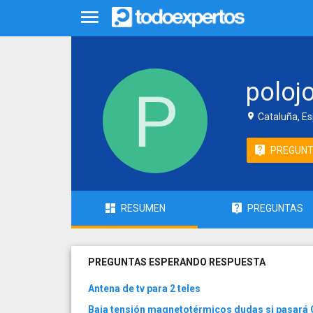
poloj
Cataluña, E
PREGUN
RESUMEN
PREGUNTAS
PREGUNTAS ESPERANDO RESPUESTA
Antena de tv para 2 teles
Baja tensión magnetotérmicos dudas si pasará