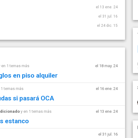
el 13 ene. 24
el 31 jul. 16
el 24 dic. 15
 en 1 temas más
el 18 may. 24
glos en piso alquiler
 1 temas más
el 16 ene. 24
das si pasará OCA
ndicionado
y en 1 temas más
el 13 ene. 24
as estanco
el 31 jul. 16