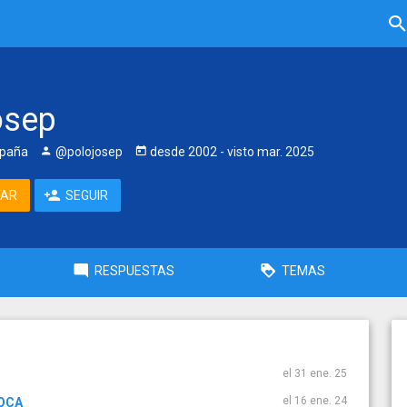
osep
spaña
@polojosep
desde
2002
- visto
mar. 2025
TAR
SEGUIR
RESPUESTAS
TEMAS
el 31 ene. 25
el 16 ene. 24
 OCA