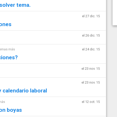
solver tema.
el 27 dic. 15
iones
el 26 dic. 15
temas más
el 24 dic. 15
ciones?
el 23 nov. 15
el 23 nov. 15
calendario laboral
más
el 12 oct. 15
con boyas