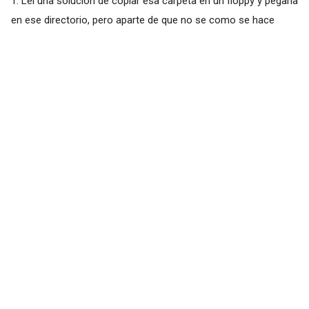
1. Leí una solución de copiar esa carpeta en un floppy y pegarla
en ese directorio, pero aparte de que no se como se hace