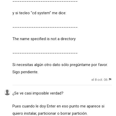
y si tecleo "cd system" me dice:
____________________________
The name specified is not a directory
____________________________
Si necesitas algún otro dato sólo pregúntame por favor.
Sigo pendiente.
el 8 oct. 06
¿Se ve casi imposible verdad?
Pues cuando le doy Enter en eso punto me aparece si
quiero instalar, particionar o borrar partición.