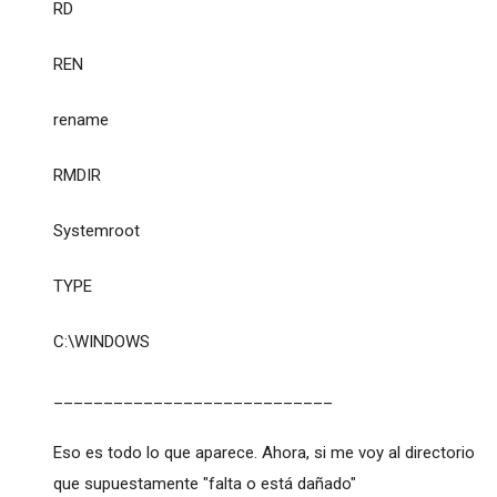
RD
REN
rename
RMDIR
Systemroot
TYPE
C:\WINDOWS
____________________________
Eso es todo lo que aparece. Ahora, si me voy al directorio
que supuestamente "falta o está dañado"