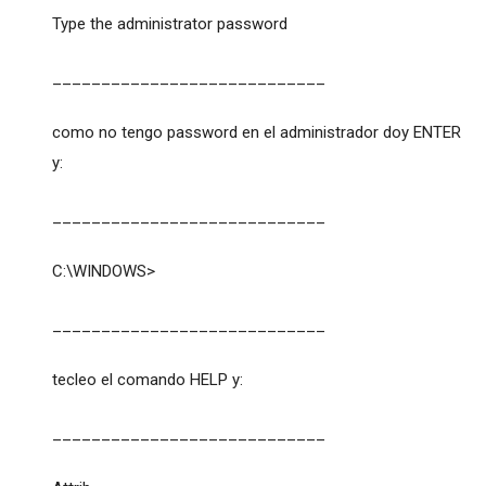
Type the administrator password
____________________________
como no tengo password en el administrador doy ENTER
y:
____________________________
C:\WINDOWS>
____________________________
tecleo el comando HELP y:
____________________________