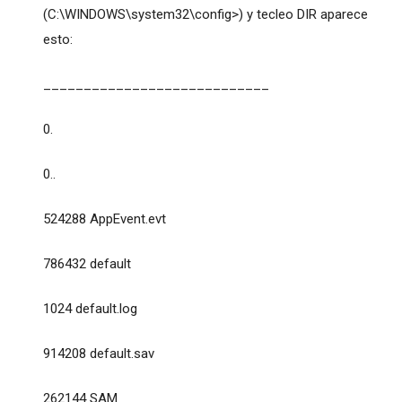
(C:\WINDOWS\system32\config>) y tecleo DIR aparece
esto:
____________________________
0.
0..
524288 AppEvent.evt
786432 default
1024 default.log
914208 default.sav
262144 SAM