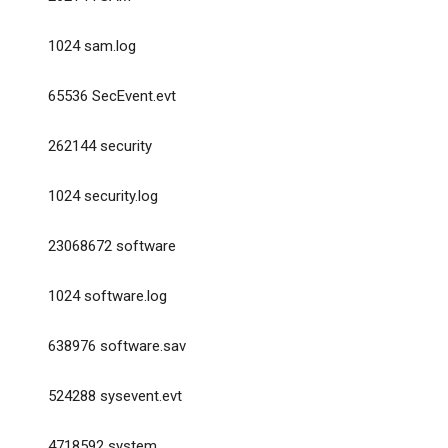
1024 sam.log
65536 SecEvent.evt
262144 security
1024 security.log
23068672 software
1024 software.log
638976 software.sav
524288 sysevent.evt
4718592 system