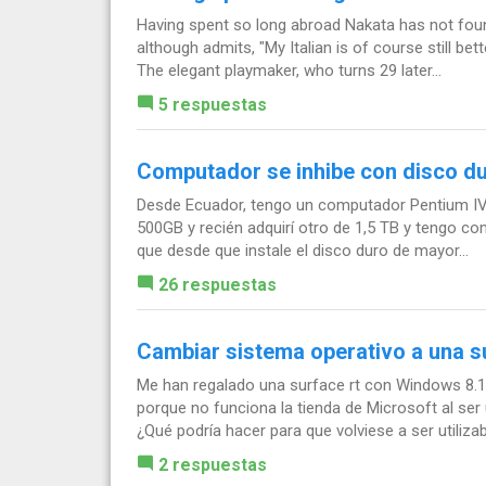
Having spent so long abroad Nakata has not fou
although admits, "My Italian is of course still be
The elegant playmaker, who turns 29 later...
5 respuestas
Computador se inhibe con disco du
Desde Ecuador, tengo un computador Pentium IV 
500GB y recién adquirí otro de 1,5 TB y tengo 
que desde que instale el disco duro de mayor...
26 respuestas
Cambiar sistema operativo a una s
Me han regalado una surface rt con Windows 8.1
porque no funciona la tienda de Microsoft al se
¿Qué podría hacer para que volviese a ser utiliza
2 respuestas