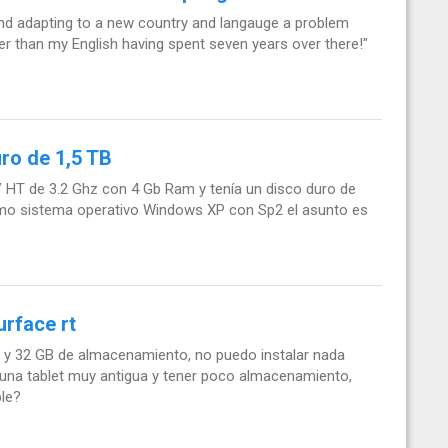
nd adapting to a new country and langauge a problem
tter than my English having spent seven years over there!"
ro de 1,5 TB
HT de 3.2 Ghz con 4 Gb Ram y tenía un disco duro de
como sistema operativo Windows XP con Sp2 el asunto es
urface rt
 y 32 GB de almacenamiento, no puedo instalar nada
r una tablet muy antigua y tener poco almacenamiento,
ble?