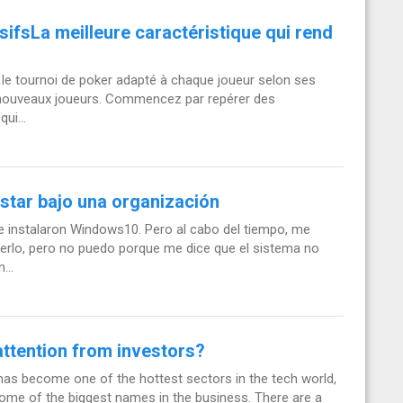
sifsLa meilleure caractéristique qui rend
 le tournoi de poker adapté à chaque joueur selon ses
es nouveaux joueurs. Commencez par repérer des
ui...
star bajo una organización
me instalaron Windows10. Pero al cabo del tiempo, me
cerlo, pero no puedo porque me dice que el sistema no
...
attention from investors?
h" has become one of the hottest sectors in the tech world,
 some of the biggest names in the business. There are a