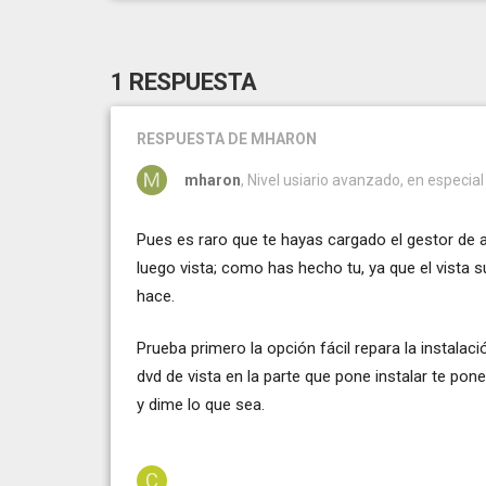
1 RESPUESTA
RESPUESTA
DE MHARON
mharon
, Nivel usiario avanzado, en especial
Pues es raro que te hayas cargado el gestor de a
luego vista; como has hecho tu, ya que el vista s
hace.
Prueba primero la opción fácil repara la instalació
dvd de vista en la parte que pone instalar te pon
y dime lo que sea.