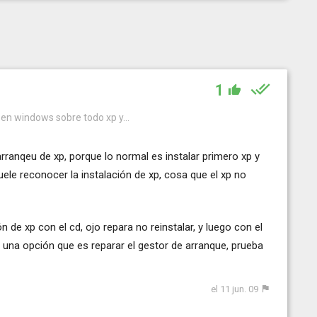
1
 en windows sobre todo xp y...
rranqeu de xp, porque lo normal es instalar primero xp y
uele reconocer la instalación de xp, cosa que el xp no
n de xp con el cd, ojo repara no reinstalar, y luego con el
e una opción que es reparar el gestor de arranque, prueba
el 11 jun. 09