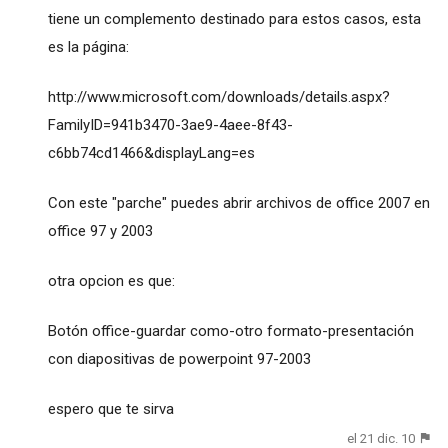
tiene un complemento destinado para estos casos, esta
es la página:
http://www.microsoft.com/downloads/details.aspx?
FamilyID=941b3470-3ae9-4aee-8f43-
c6bb74cd1466&displayLang=es
Con este "parche" puedes abrir archivos de office 2007 en
office 97 y 2003
otra opcion es que:
Botón office-guardar como-otro formato-presentación
con diapositivas de powerpoint 97-2003
espero que te sirva
el 21 dic. 10