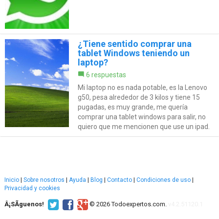
¿Tiene sentido comprar una
tablet Windows teniendo un
laptop?
6 respuestas
Mi laptop no es nada potable, es la Lenovo
g50, pesa alrededor de 3 kilos y tiene 15
pugadas, es muy grande, me quería
comprar una tablet windows para salir, no
quiero que me mencionen que use un ipad.
Inicio
|
Sobre nosotros
|
Ayuda
|
Blog
|
Contacto
|
Condiciones de uso
|
Privacidad y cookies
Â¡SÃ­guenos!
© 2026 Todoexpertos.com.
v4.2.51120.1