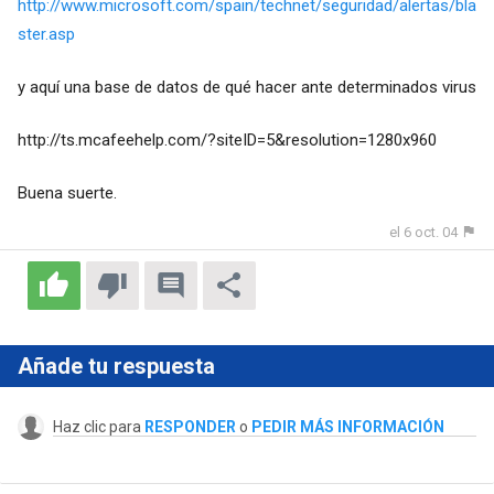
http://www.microsoft.com/spain/technet/seguridad/alertas/bla
ster.asp
y aquí una base de datos de qué hacer ante determinados virus
http://ts.mcafeehelp.com/?siteID=5&resolution=1280x960
Buena suerte.
el 6 oct. 04
Añade tu respuesta
Haz clic para
RESPONDER
o
PEDIR MÁS INFORMACIÓN