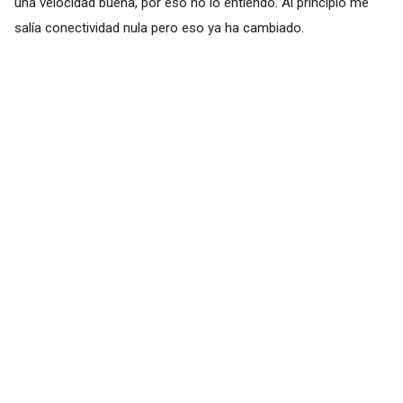
una velocidad buena, por eso no lo entiendo. Al principio me
salía conectividad nula pero eso ya ha cambiado.