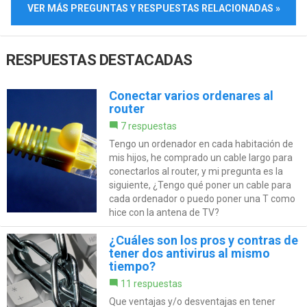
VER MÁS PREGUNTAS Y RESPUESTAS RELACIONADAS »
RESPUESTAS DESTACADAS
Conectar varios ordenares al
router
7 respuestas
Tengo un ordenador en cada habitación de
mis hijos, he comprado un cable largo para
conectarlos al router, y mi pregunta es la
siguiente, ¿Tengo qué poner un cable para
cada ordenador o puedo poner una T como
hice con la antena de TV?
¿Cuáles son los pros y contras de
tener dos antivirus al mismo
tiempo?
11 respuestas
Que ventajas y/o desventajas en tener