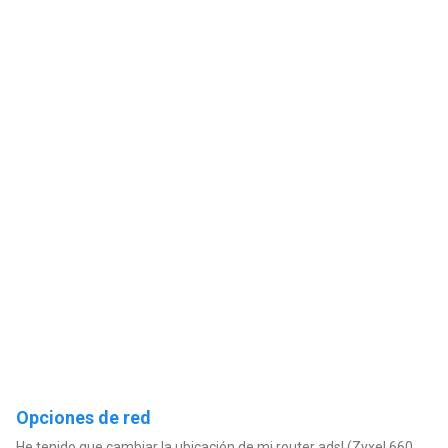
Opciones de red
He tenido que cambiar la ubicación de mi router adsl (Zyxel 660