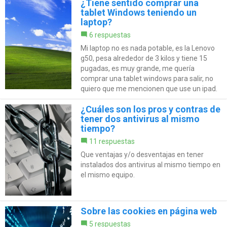
¿Tiene sentido comprar una
tablet Windows teniendo un
laptop?
6 respuestas
Mi laptop no es nada potable, es la Lenovo
g50, pesa alrededor de 3 kilos y tiene 15
pugadas, es muy grande, me quería
comprar una tablet windows para salir, no
quiero que me mencionen que use un ipad.
¿Cuáles son los pros y contras de
tener dos antivirus al mismo
tiempo?
11 respuestas
Que ventajas y/o desventajas en tener
instalados dos antivirus al mismo tiempo en
el mismo equipo.
Sobre las cookies en página web
5 respuestas