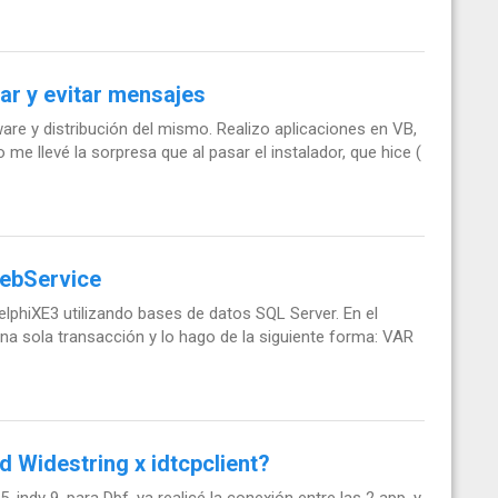
lar y evitar mensajes
are y distribución del mismo. Realizo aplicaciones en VB,
 me llevé la sorpresa que al pasar el instalador, que hice (
WebService
phiXE3 utilizando bases de datos SQL Server. En el
una sola transacción y lo hago de la siguiente forma: VAR
d Widestring x idtcpclient?
, indy 9, para Dbf, ya realicé la conexión entre las 2 app, y