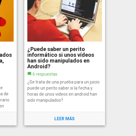
¿Puede saber un perito
tados
informático si unos vídeos
a,
han sido manipulados en
Android?
6 respuestas
¿Se trata de una prueba para un juicio
ue
puede un perito saber si la fecha y
ca de
horas de unos videos en android han
rario
sido manipulados?
en
LEER MÁS