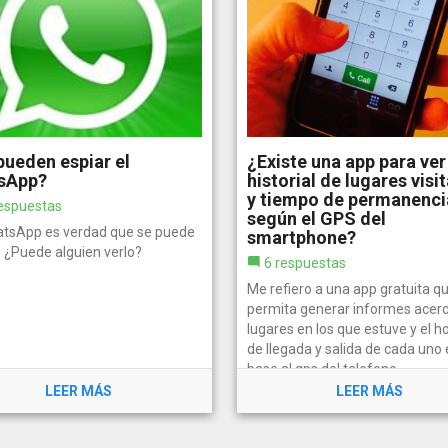
ueden espiar el
¿Existe una app para ver
sApp?
historial de lugares visi
y tiempo de permanenci
espuestas
según el GPS del
atsApp es verdad que se puede
smartphone?
? ¿Puede alguien verlo?
6 respuestas
Me refiero a una app gratuita q
permita generar informes acer
lugares en los que estuve y el ho
de llegada y salida de cada uno 
base al gps del telefono.
LEER MÁS
LEER MÁS