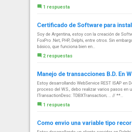
1 respuesta
Certificado de Software para insta
Soy de Argentina, estoy con la creación de Softw
FoxPro .Net, PHP, Delphi, entre otros. Sin embargo
básico, que funciona bien en...
2 respuestas
Manejo de transacciones B.D. En 
Estoy desarrollando WebService REST ISAP en Del
proceso del W.S., debo realizar varios pasos en 
lTransactionDesc: TDBXTransaction; ... // **...
1 respuesta
Como envio una variable tipo recor
Estoy desarrollando un cliente servidor en Delphi 5