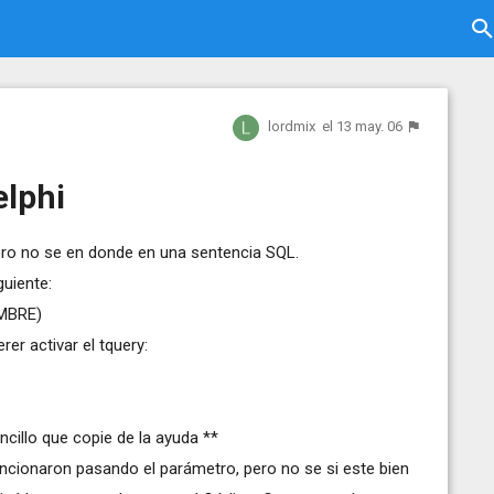
lordmix
el 13 may. 06
elphi
ero no se en donde en una sentencia SQL.
guiente:
MBRE)
er activar el tquery:
ncillo que copie de la ayuda **
ncionaron pasando el parámetro, pero no se si este bien