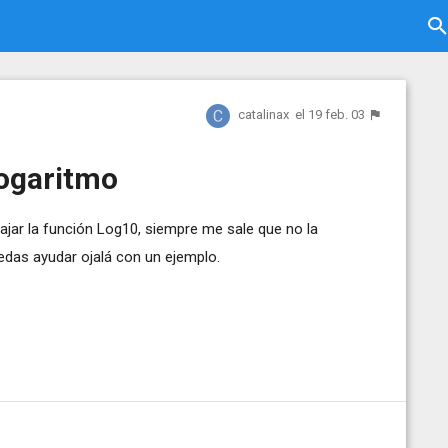
catalinax
el 19 feb. 03
logaritmo
bajar la función Log10, siempre me sale que no la
das ayudar ojalá con un ejemplo.