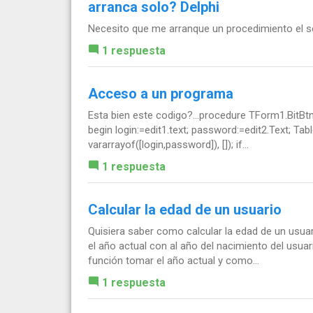
arranca solo? Delphi
Necesito que me arranque un procedimiento el s
1 respuesta
Acceso a un programa
Esta bien este codigo?...procedure TForm1.BitBtn1
begin login:=edit1.text; password:=edit2.Text; Ta
vararrayof([login,password]), []); if...
1 respuesta
Calcular la edad de un usuario
Quisiera saber como calcular la edad de un usuar
el año actual con al año del nacimiento del usua
función tomar el año actual y como...
1 respuesta