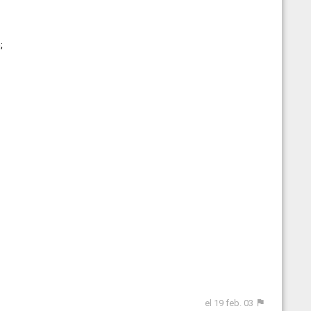
;
el 19 feb. 03