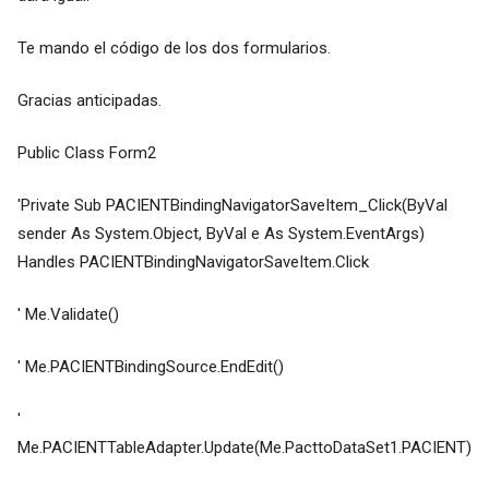
Te mando el código de los dos formularios.
Gracias anticipadas.
Public Class Form2
'Private Sub PACIENTBindingNavigatorSaveItem_Click(ByVal
sender As System.Object, ByVal e As System.EventArgs)
Handles PACIENTBindingNavigatorSaveItem.Click
' Me.Validate()
' Me.PACIENTBindingSource.EndEdit()
'
Me.PACIENTTableAdapter.Update(Me.PacttoDataSet1.PACIENT)