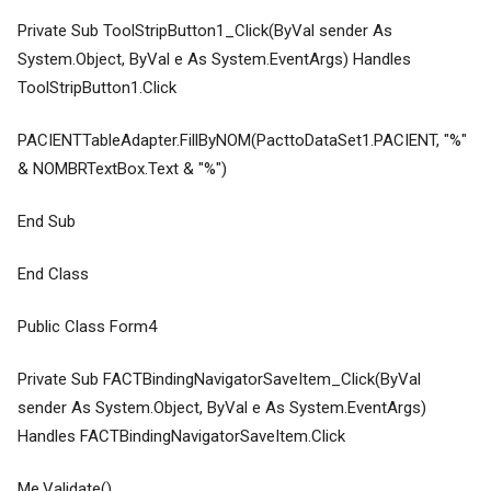
Private Sub ToolStripButton1_Click(ByVal sender As
System.Object, ByVal e As System.EventArgs) Handles
ToolStripButton1.Click
PACIENTTableAdapter.FillByNOM(PacttoDataSet1.PACIENT, "%"
& NOMBRTextBox.Text & "%")
End Sub
End Class
Public Class Form4
Private Sub FACTBindingNavigatorSaveItem_Click(ByVal
sender As System.Object, ByVal e As System.EventArgs)
Handles FACTBindingNavigatorSaveItem.Click
Me.Validate()