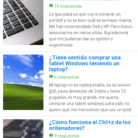
16 respuestas
Lo que pasa es que voy a comprar un
portátil y no se bien cuál es la mejor marca.
Me han recomendado Dell y HP. Pero busco
asesorarme en varios sitios. Agradecería
que me pudieran dar su opinión y
sugerencias.
¿Tiene sentido comprar una
tablet Windows teniendo un
laptop?
6 respuestas
Mi laptop no es nada potable, es la Lenovo
g50, pesa alrededor de 3 kilos y tiene 15
pugadas, es muy grande, me quería
comprar una tablet windows para salir, no
quiero que me mencionen que use un ipad.
¿Cómo funciona el Ctrl+z de los
ordenadores?
9 respuestas