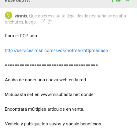
RESPUESTA
virmix
, Que quieres que te diga, desde pequeño arreglaba
enchufes, luego...
Para el POP usa:
http://services.msn.com/svcs/hotmail/httpmail.asp
======================================
Acaba de nacer una nueva web en la red
MiSubasta.net en www.misubasta.net donde
Encontrará múltiples artículos en venta.
Visítela y publique los suyos y sacale beneficios.