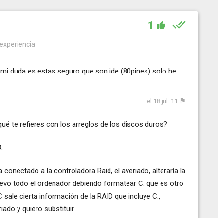
1
 experiencia
 mi duda es estas seguro que son ide (80pines) solo he
el 18 jul. 11
ué te refieres con los arreglos de los discos duros?
.
 conectado a la controladora Raid, el averiado, alteraría la
nuevo todo el ordenador debiendo formatear C: que es otro
 sale cierta información de la RAID que incluye C:,
iado y quiero substituir.