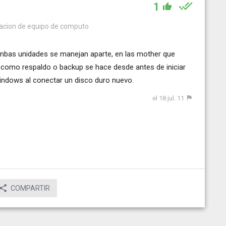
1
racion de equipo de computo
ambas unidades se manejan aparte, en las mother que
o como respaldo o backup se hace desde antes de iniciar
windows al conectar un disco duro nuevo.
el 18 jul. 11
COMPARTIR