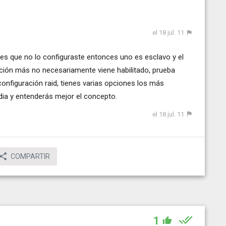
el 18 jul. 11
dices que no lo configuraste entonces uno es esclavo y el
nción más no necesariamente viene habilitado, prueba
onfiguración raid, tienes varias opciones los más
pedia y entenderás mejor el concepto.
el 18 jul. 11
COMPARTIR
1