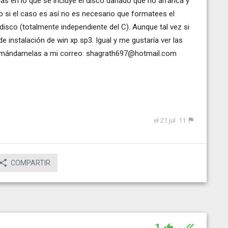
s en lo que se incluye el disco dañado que no arranca y
 si el caso es así no es necesario que formatees el
disco (totalmente independiente del C). Aunque tal vez si
 instalación de win xp sp3. Igual y me gustaría ver las
s mándamelas a mi correo:
shagrath697@hotmail.com
el 21 jul. 11
COMPARTIR
1