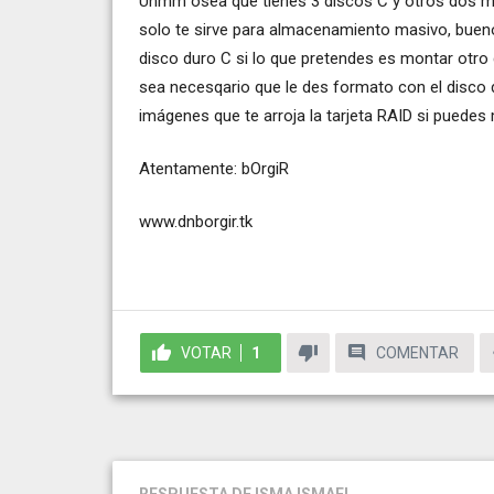
Uhmm osea que tienes 3 discos C y otros dos má
solo te sirve para almacenamiento masivo, bueno
disco duro C si lo que pretendes es montar otro 
sea necesqario que le des formato con el disco de
imágenes que te arroja la tarjeta RAID si puede
Atentamente: bOrgiR
www.dnborgir.tk
VOTAR
1
COMENTAR