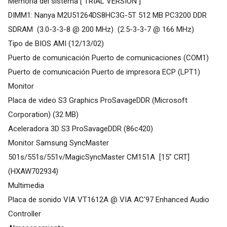
Memoria del sistema [ TRIAL VERSION ]
DIMM1: Nanya M2U51264DS8HC3G-5T 512 MB PC3200 DDR
SDRAM (3.0-3-3-8 @ 200 MHz) (2.5-3-3-7 @ 166 MHz)
Tipo de BIOS AMI (12/13/02)
Puerto de comunicación Puerto de comunicaciones (COM1)
Puerto de comunicación Puerto de impresora ECP (LPT1)
Monitor
Placa de video S3 Graphics ProSavageDDR (Microsoft
Corporation) (32 MB)
Aceleradora 3D S3 ProSavageDDR (86c420)
Monitor Samsung SyncMaster
501s/551s/551v/MagicSyncMaster CM151A [15" CRT]
(HXAW702934)
Multimedia
Placa de sonido VIA VT1612A @ VIA AC'97 Enhanced Audio
Controller