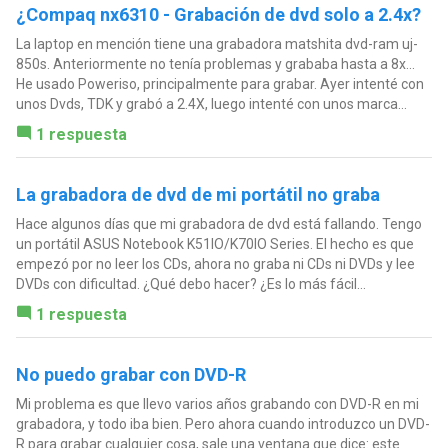
¿Compaq nx6310 - Grabación de dvd solo a 2.4x?
La laptop en mención tiene una grabadora matshita dvd-ram uj-
850s. Anteriormente no tenía problemas y grababa hasta a 8x...
He usado Poweriso, principalmente para grabar. Ayer intenté con
unos Dvds, TDK y grabó a 2.4X, luego intenté con unos marca...
1 respuesta
La grabadora de dvd de mi portátil no graba
Hace algunos días que mi grabadora de dvd está fallando. Tengo
un portátil ASUS Notebook K51IO/K70IO Series. El hecho es que
empezó por no leer los CDs, ahora no graba ni CDs ni DVDs y lee
DVDs con dificultad. ¿Qué debo hacer? ¿Es lo más fácil...
1 respuesta
No puedo grabar con DVD-R
Mi problema es que llevo varios años grabando con DVD-R en mi
grabadora, y todo iba bien. Pero ahora cuando introduzco un DVD-
R para grabar cualquier cosa, sale una ventana que dice: este