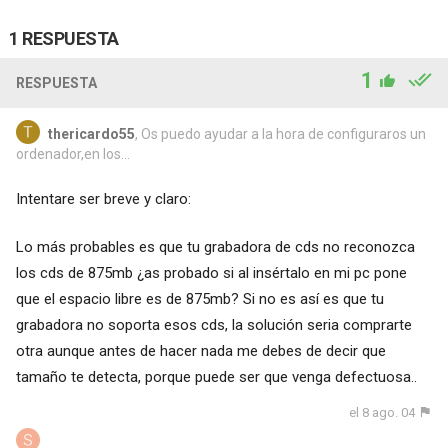
1 RESPUESTA
1
RESPUESTA
thericardo55
, Os puedo ayudar a la hora de configuraros un
ordenador,en los...
Intentare ser breve y claro:
Lo más probables es que tu grabadora de cds no reconozca
los cds de 875mb ¿as probado si al insértalo en mi pc pone
que el espacio libre es de 875mb? Si no es así es que tu
grabadora no soporta esos cds, la solución seria comprarte
otra aunque antes de hacer nada me debes de decir que
tamaño te detecta, porque puede ser que venga defectuosa..
el 8 ago. 04