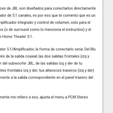
avoces de JBL son diseñados para conectarlos directamente
dor de 5.1 canales, es por eso que te comento que es un
plificador integrado y control de volumen, solo para el
os (o de surround como lo menciona el instructivo) y el
e Home Theater 5.1.
er 5.1/Amplificador, la forma de conectarlo seria: Del Blu
 de la salida coaxial; las dos salidas frontales (izq y
r del subwoofer JBL, de las salidas izq y der de tu
es frontales izq y der; tus altavoces traseros (izq y der)
amente a la salida correspondiente en el panel trasero del
isamente me refiero a eso, ajusta el menu a PCM Stereo