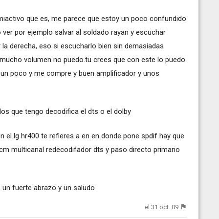
miactivo que es, me parece que estoy un poco confundido
o ver por ejemplo salvar al soldado rayan y escuchar
r la derecha, eso si escucharlo bien sin demasiadas
 mucho volumen no puedo.tu crees que con este lo puedo
un poco y me compre y buen amplificador y unos
os que tengo decodifica el dts o el dolby
l en el lg hr400 te refieres a en en donde pone spdif hay que
pcm multicanal redecodifador dts y paso directo primario
 un fuerte abrazo y un saludo
el 31 oct. 09