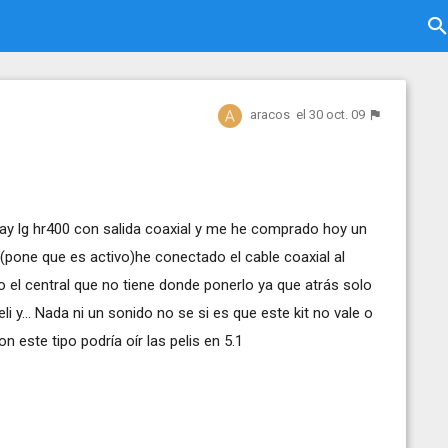
aracos
el 30 oct. 09
ay lg hr400 con salida coaxial y me he comprado hoy un
(pone que es activo)he conectado el cable coaxial al
o el central que no tiene donde ponerlo ya que atrás solo
li y... Nada ni un sonido no se si es que este kit no vale o
n este tipo podría oír las pelis en 5.1