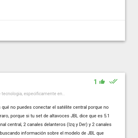
1
e tecnologia, especificamente en...
s qué no puedes conectar el satélite central porque no
ro, porque si tu set de altavoces JBL dice que es 5.1
anal central, 2 canales delanteros (Izq y Der) y 2 canales
ve buscando información sobre el modelo de JBL que