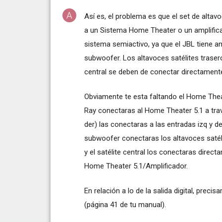
Así es, el problema es que el set de alt
a un Sistema Home Theater o un amplifica
sistema semiactivo, ya que el JBL tiene am
subwoofer. Los altavoces satélites traser
central se deben de conectar directament
Obviamente te esta faltando el Home Theat
Ray conectaras al Home Theater 5.1 a través
der) las conectaras a las entradas izq y de
subwoofer conectaras los altavoces satélit
y el satélite central los conectaras direct
Home Theater 5.1/Amplificador.
En relación a lo de la salida digital, prec
(página 41 de tu manual).