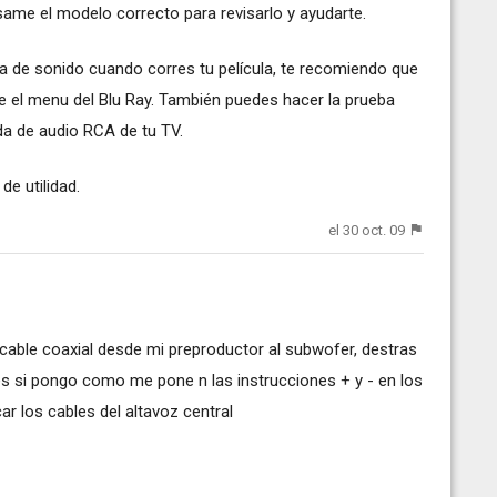
ame el modelo correcto para revisarlo y ayudarte.
ia de sonido cuando corres tu película, te recomiendo que
e el menu del Blu Ray. También puedes hacer la prueba
da de audio RCA de tu TV.
e utilidad.
el 30 oct. 09
cable coaxial desde mi preproductor al subwofer, destras
les si pongo como me pone n las instrucciones + y - en los
r los cables del altavoz central