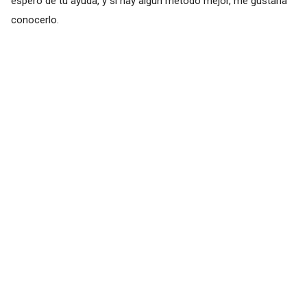
espero de tu ayuda, y si hay algún método mejor, me gustaría
conocerlo.