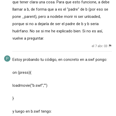
que tener clara una cosa. Para que esto funcione, a debe
llamar a b, de forma que a es el "padre" de b (por eso se
pone _parent), pero a nodebe morir ni ser unloaded,
porque si no a dejaría de ser el padre de b y b seria
huérfano. No se si me he explicado bien. Si no es así,
vuelve a preguntar.
el 7 abr. 03
Estoy probando tu código, en concreto en a.swf pongo:
on (press){
loadmovie("b.swf","")
}
y luego en b.swf tengo: