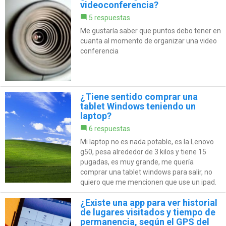
videoconferencia?
5 respuestas
Me gustaría saber que puntos debo tener en
cuanta al momento de organizar una video
conferencia
¿Tiene sentido comprar una
tablet Windows teniendo un
laptop?
6 respuestas
Mi laptop no es nada potable, es la Lenovo
g50, pesa alrededor de 3 kilos y tiene 15
pugadas, es muy grande, me quería
comprar una tablet windows para salir, no
quiero que me mencionen que use un ipad.
¿Existe una app para ver historial
de lugares visitados y tiempo de
permanencia, según el GPS del