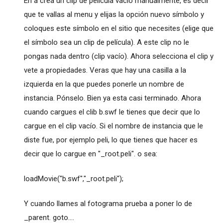
En a crea un clip de película vacío manualmente, es decir
que te vallas al menu y elijas la opción nuevo símbolo y
coloques este símbolo en el sitio que necesites (elige que
el símbolo sea un clip de película). A este clip no le
pongas nada dentro (clip vacío). Ahora selecciona el clip y
vete a propiedades. Veras que hay una casilla a la
izquierda en la que puedes ponerle un nombre de
instancia. Pónselo. Bien ya esta casi terminado. Ahora
cuando cargues el clib b.swf le tienes que decir que lo
cargue en el clip vacío. Si el nombre de instancia que le
diste fue, por ejemplo peli, lo que tienes que hacer es
decir que lo cargue en "_root.peli". o sea:
loadMovie("b.swf","_root.peli");
Y cuando llames al fotograma prueba a poner lo de
_parent. goto....