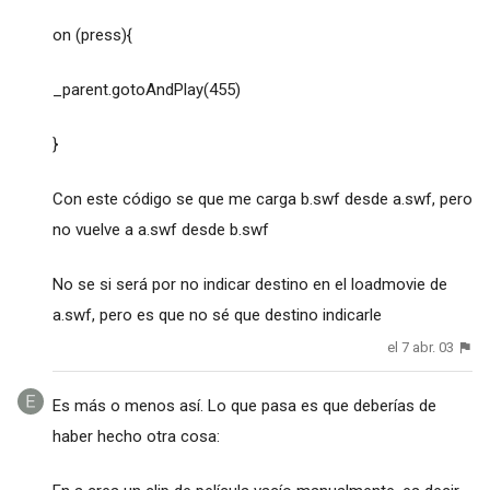
on (press){
_parent.gotoAndPlay(455)
}
Con este código se que me carga b.swf desde a.swf, pero
no vuelve a a.swf desde b.swf
No se si será por no indicar destino en el loadmovie de
a.swf, pero es que no sé que destino indicarle
el 7 abr. 03
Es más o menos así. Lo que pasa es que deberías de
haber hecho otra cosa: