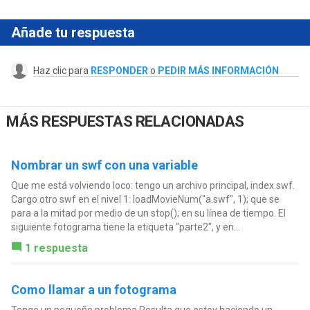
Añade tu respuesta
Haz clic para
RESPONDER
o
PEDIR MÁS INFORMACIÓN
MÁS RESPUESTAS RELACIONADAS
Nombrar un swf con una variable
Que me está volviendo loco: tengo un archivo principal, index.swf.
Cargo otro swf en el nivel 1: loadMovieNum("a.swf", 1); que se
para a la mitad por medio de un stop(); en su línea de tiempo. El
siguiente fotograma tiene la etiqueta "parte2", y en...
1 respuesta
Como llamar a un fotograma
Tengo un pequeño problema Resulta que estoy haciendo un