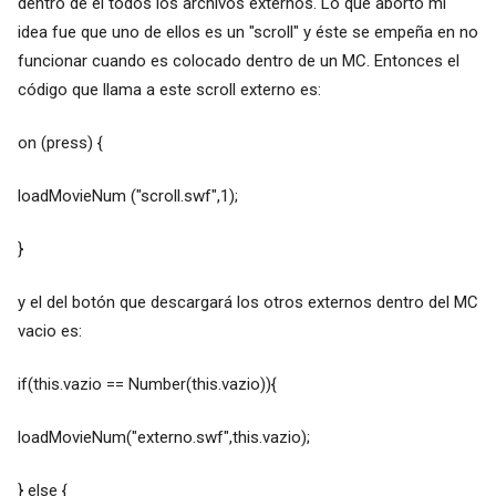
dentro de él todos los archivos externos. Lo que abortó mi
idea fue que uno de ellos es un "scroll" y éste se empeña en no
funcionar cuando es colocado dentro de un MC. Entonces el
código que llama a este scroll externo es:
on (press) {
loadMovieNum ("scroll.swf",1);
}
y el del botón que descargará los otros externos dentro del MC
vacio es:
if(this.vazio == Number(this.vazio)){
loadMovieNum("externo.swf",this.vazio);
} else {