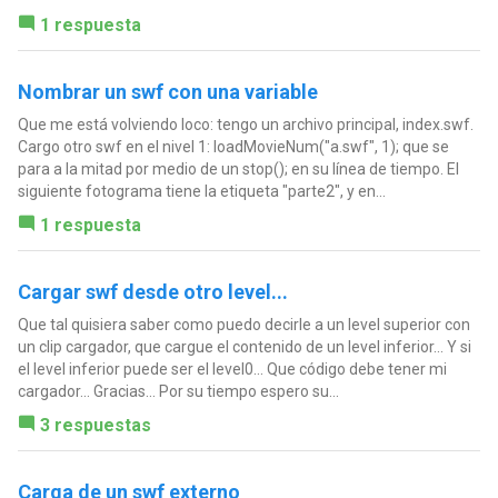
1 respuesta
Nombrar un swf con una variable
Que me está volviendo loco: tengo un archivo principal, index.swf.
Cargo otro swf en el nivel 1: loadMovieNum("a.swf", 1); que se
para a la mitad por medio de un stop(); en su línea de tiempo. El
siguiente fotograma tiene la etiqueta "parte2", y en...
1 respuesta
Cargar swf desde otro level...
Que tal quisiera saber como puedo decirle a un level superior con
un clip cargador, que cargue el contenido de un level inferior... Y si
el level inferior puede ser el level0... Que código debe tener mi
cargador... Gracias... Por su tiempo espero su...
3 respuestas
Carga de un swf externo