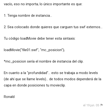
vacío, eso no importa; lo único importante es que:
1. Tenga nombre de instancia...
2. Sea colocado donde quieres que carguen tus swf externos...
Tu código loadMovie debe tener esta sintaxis:
loadMovie("file01.swf", "mc_posicion");
*mc_posicion sería el nombre de instancia del clip.
En cuanto a la "profundidad"... esto se trabaja a modo levels
(de ahí que se llame levels)... de todos modos dependerá de la
capa en donde posiciones tu movieclip.
Ronald
el 19 jun. 05