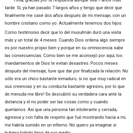
Hola, gracias por tu respuesta aunque sea 7 años más
tarde. Sí, ya han pasado 7 largos años y tengo que decir que
finalmente me casé dos años después de mi mensaje, con un
hombre cristiano como yo. Actualmente tenemos dos hijos.
Como testimonio decir que lo del musulmán duró una visita
más y un total de 4 meses. Cuando Dios ordena algo siempre
es por nuestro propio bien y porque en su omniscencia sabe
las consecuencias. Como bien se me aconsejó por aquí, los
mandamientos de Dios te evitan desastres. Pocos meses
después del mensaje, tuve que dar por finalizada la relación. No
sólo era un chico bastante inmaduro, si no que muy radical en
sus creencias y en su conducta bastante agresivo, por lo que
de menuda me libre! Se descubrió su verdadera cara ante la
distancia y el no poder ser las cosas como y cuando
queríamos. Así que una persona tan intolerante y cerrada,
agresiva y con falta de respeto que fué mostrando hacia a mi,
me habría sumido en un infierno. No quiero ya imaginar si
hubiera habido hijos de por medio.