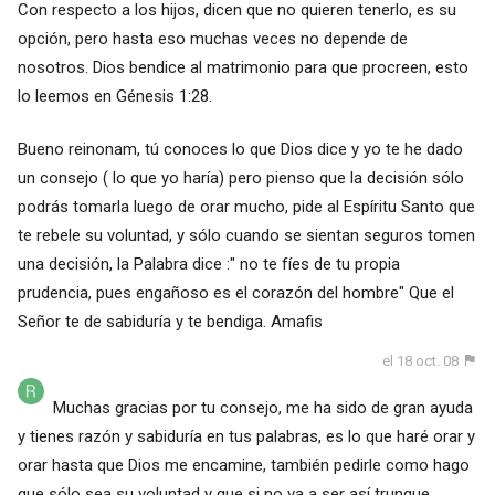
Con respecto a los hijos, dicen que no quieren tenerlo, es su
opción, pero hasta eso muchas veces no depende de
nosotros. Dios bendice al matrimonio para que procreen, esto
lo leemos en Génesis 1:28.
Bueno reinonam, tú conoces lo que Dios dice y yo te he dado
un consejo ( lo que yo haría) pero pienso que la decisión sólo
podrás tomarla luego de orar mucho, pide al Espíritu Santo que
te rebele su voluntad, y sólo cuando se sientan seguros tomen
una decisión, la Palabra dice :" no te fíes de tu propia
prudencia, pues engañoso es el corazón del hombre" Que el
Señor te de sabiduría y te bendiga. Amafis
el 18 oct. 08
Muchas gracias por tu consejo, me ha sido de gran ayuda
y tienes razón y sabiduría en tus palabras, es lo que haré orar y
orar hasta que Dios me encamine, también pedirle como hago
que sólo sea su voluntad y que si no va a ser así trunque