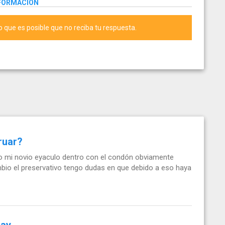
NFORMACIÓN
lo que es posible que no reciba tu respuesta.
ruar?
ero mi novio eyaculo dentro con el condón obviamente
bio el preservativo tengo dudas en que debido a eso haya
day