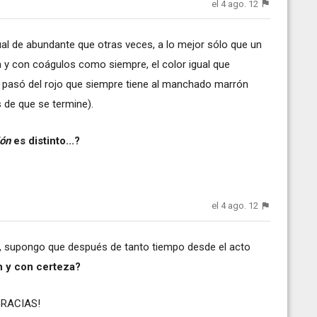
el 4 ago. 12
ual de abundante que otras veces, a lo mejor sólo que un
 y con coágulos como siempre, el color igual que
e pasó del rojo que siempre tiene al manchado marrón
de que se termine).
ión
es distinto...?
el 4 ago. 12
08, supongo que después de tanto tiempo desde el acto
n y con certeza?
RACIAS!