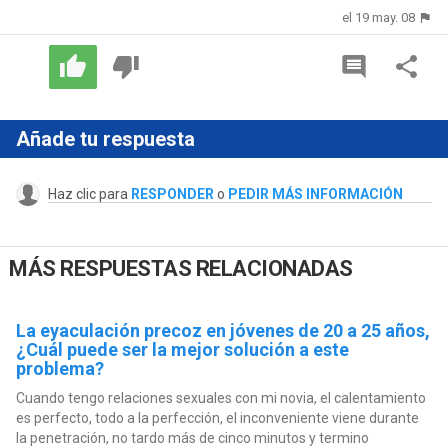
el 19 may. 08
Añade tu respuesta
Haz clic para
RESPONDER
o
PEDIR MÁS INFORMACIÓN
MÁS RESPUESTAS RELACIONADAS
La eyaculación precoz en jóvenes de 20 a 25 años,
¿Cuál puede ser la mejor solución a este
problema?
Cuando tengo relaciones sexuales con mi novia, el calentamiento
es perfecto, todo a la perfección, el inconveniente viene durante
la penetración, no tardo más de cinco minutos y termino