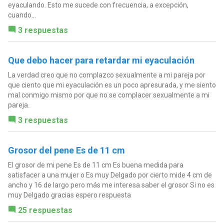
eyaculando. Esto me sucede con frecuencia, a excepción,
cuando...
3 respuestas
Que debo hacer para retardar mi eyaculación
La verdad creo que no complazco sexualmente a mi pareja por
que ciento que mi eyaculación es un poco apresurada, y me siento
mal conmigo mismo por que no se complacer sexualmente a mi
pareja.
3 respuestas
Grosor del pene Es de 11 cm
El grosor de mi pene Es de 11 cm Es buena medida para
satisfacer a una mujer o Es muy Delgado por cierto mide 4 cm de
ancho y 16 de largo pero más me interesa saber el grosor Si no es
muy Delgado gracias espero respuesta
25 respuestas