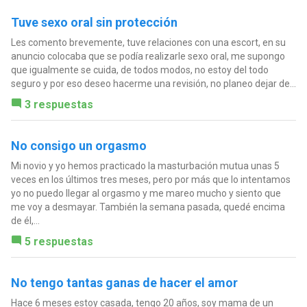
Tuve sexo oral sin protección
Les comento brevemente, tuve relaciones con una escort, en su
anuncio colocaba que se podía realizarle sexo oral, me supongo
que igualmente se cuida, de todos modos, no estoy del todo
seguro y por eso deseo hacerme una revisión, no planeo dejar de...
3 respuestas
No consigo un orgasmo
Mi novio y yo hemos practicado la masturbación mutua unas 5
veces en los últimos tres meses, pero por más que lo intentamos
yo no puedo llegar al orgasmo y me mareo mucho y siento que
me voy a desmayar. También la semana pasada, quedé encima
de él,...
5 respuestas
No tengo tantas ganas de hacer el amor
Hace 6 meses estoy casada, tengo 20 años, soy mama de un