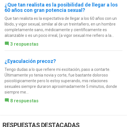
¿Que tan realista es la posibilidad de llegar a los
60 años con gran potencia sexual?
Que tan realista es la expectativa de llegar a los 60 años con un
libido, y vigor sexual, similar al de un treintañero, en un hombre
completamente sano, médicamente y científicamente es
alcanzable o es un poco irreal, (a vigor sexual me refiero a la...
3 respuestas
¿Eyaculación precoz?
Tengo dudas a lo que refiere mi excitación, paso a contarte.
Últimamente yo tenia novia y corte, fue bastante doloroso
psicológicamente pero lo estoy superando, mis relaciones
sexuales siempre duraron aproximadamente 5 minutos, donde
siempre me...
8 respuestas
RESPUESTAS DESTACADAS