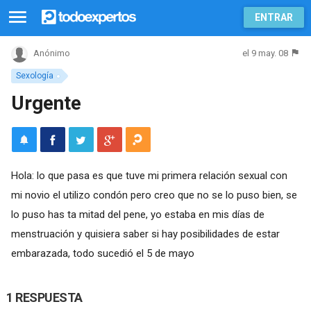
ENTRAR
el 9 may. 08
Anónimo
Sexología
Urgente
Hola: lo que pasa es que tuve mi primera relación sexual con
mi novio el utilizo condón pero creo que no se lo puso bien, se
lo puso has ta mitad del pene, yo estaba en mis días de
menstruación y quisiera saber si hay posibilidades de estar
embarazada, todo sucedió el 5 de mayo
1 RESPUESTA