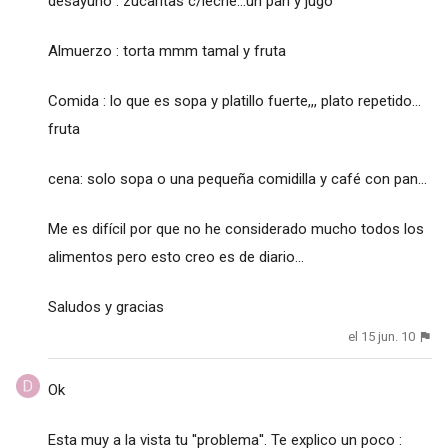
desayuno : zucaritas c/leche...un pan y jugo
Almuerzo : torta mmm tamal y fruta
Comida : lo que es sopa y platillo fuerte,,, plato repetido...
fruta
cena: solo sopa o una pequeña comidilla y café con pan...
Me es difícil por que no he considerado mucho todos los
alimentos pero esto creo es de diario...
Saludos y gracias
el 15 jun. 10
Ok
Esta muy a la vista tu ''problema''. Te explico un poco :