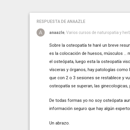
RESPUESTA
DE ANAAZLE
anaazle
, Varios cursos de naturopatia y he
Sobre la osteopatía te haré un breve resu
es la colocación de huesos, músculos ...
el osteópata, luego esta la osteopatía vis
vísceras y órganos, hay patologías como l
que con 2 o 3 sesiones se restablece y vu
osteopatía se superan, las ginecologicas, 
De todas formas yo no soy osteópata aunq
información seguro que hay algún experto
Un abrazo.