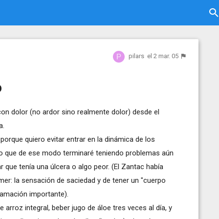
pilars
el 2 mar. 05
o
con dolor (no ardor sino realmente dolor) desde el
a.
porque quiero evitar entrar en la dinámica de los
mo que de ese modo terminaré teniendo problemas aún
 que tenía una úlcera o algo peor. (El Zantac había
er: la sensación de saciedad y de tener un "cuerpo
flamación importante).
rroz integral, beber jugo de áloe tres veces al día, y