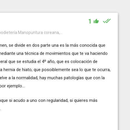
1
rbodietería Manopuntura coreana,...
men, se divide en dos parte una es la más conocida que
 mediante una técnica de movimientos que te va haciendo
ceral que se estudia el 4º año, que es colocación de
a hernia de hiato, que posoiblemente sea lo que te ocurra,
elve a la normalidad, hay muchas patologías que con la
por ejemplo...
ue si acudo a uno con regularidad, si quieres más
.