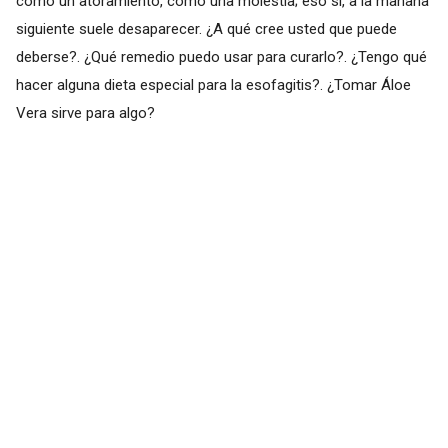
como un atoramiento, como una molestia; eso si, a la mañana
siguiente suele desaparecer. ¿A qué cree usted que puede
deberse?. ¿Qué remedio puedo usar para curarlo?. ¿Tengo qué
hacer alguna dieta especial para la esofagitis?. ¿Tomar Áloe
Vera sirve para algo?