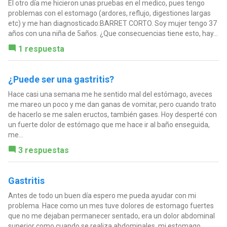
El otro día me hicieron unas pruebas en el medico, pues tengo
problemas con el estomago (ardores, reflujo, digestiones largas
etc) y me han diagnosticado:BARRET CORTO. Soy mujer tengo 37
años con una niña de 5años. ¿Que consecuencias tiene esto, hay...
1 respuesta
¿Puede ser una gastritis?
Hace casi una semana me he sentido mal del estómago, aveces
me mareo un poco y me dan ganas de vomitar, pero cuando trato
de hacerlo se me salen eructos, también gases. Hoy desperté con
un fuerte dolor de estómago que me hace ir al baño enseguida,
me...
3 respuestas
Gastritis
Antes de todo un buen día espero me pueda ayudar con mi
problema. Hace como un mes tuve dolores de estomago fuertes
que no me dejaban permanecer sentado, era un dolor abdominal
superior como cuando se realiza abdominales, mi estomago