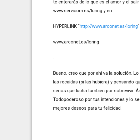
te enterarás de lo que es el amor y el sal
www.servicom.es/loring y en
HYPERLINK "
http://www.arconet.es/loring
"
www.arconet.es/loring
.
Bueno, creo que por ahí va la solución. 
las recaídas (si las hubiera) y pensando
serios que lucha también por sobrevivir. Á
Todopoderoso por tus intenciones y lo seg
mejores deseos para tu felicidad.