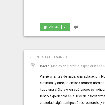
VOTAR
2
RESPUESTA
DE FSARRO
fsarro
, Médico en ejercicio, especialista en 
Primero, antes de nada, una aclaración. N
distintas, y aunque ambos somos médicos,
hace una diálisis o en qué casos se indica
tengo experiencia en el uso de psicofárma
ansiedad, algún antipsicótico concreto y va