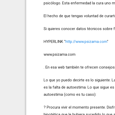
psicólogo. Esta enfermedad la cura uno m
El hecho de que tengas voluntad de curart
Si quieres conocer datos técnicos sobre fo
HYPERLINK "
http://www.psizama.com
"
www.psizama.com
. En esa web también te ofrecen consejos
Lo que yo puedo decirte es lo siguiente. 
es la falta de autoestima. Lo que sigue e
autoestima (como es tu caso):
? Procura vivir el momento presente. Disf
hipotética que le hubiera sucedido lo que a