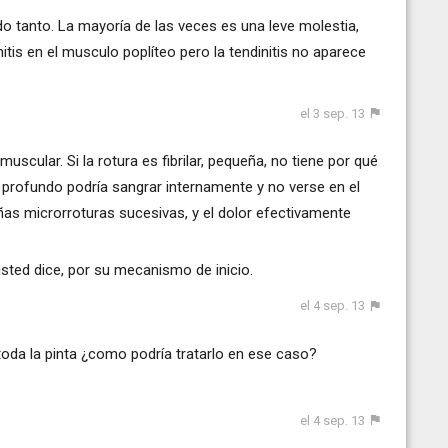
do tanto. La mayoría de las veces es una leve molestia,
is en el musculo poplíteo pero la tendinitis no aparece
el 3 sep. 13
scular. Si la rotura es fibrilar, pequeña, no tiene por qué
 profundo podría sangrar internamente y no verse en el
eñas microrroturas sucesivas, y el dolor efectivamente
sted dice, por su mecanismo de inicio.
el 4 sep. 13
 toda la pinta ¿como podría tratarlo en ese caso?
el 4 sep. 13