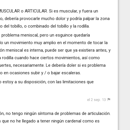
a MUSCULAR o ARTICULAR. Si es muscular, y fuera un
lo, debería provocarle mucho dolor y podría palpar la zona
l tobillo, o combinado del tobillo y la rodilla.
 un problema meniscal, pero un esguince quedaría
tido un movimiento muy amplio en el momento de tocar la
ión meniscal es interna, puede ser que ya existiera antes, y
 la rodilla cuando hace ciertos movimientos, así como
fuertes, necesariamente. Le debería doler si es problema
 en ocasiones subir y / o bajar escaleras.
 estoy a su disposición, con las limitaciones que
el 2 sep. 13
ión, no tengo ningún síntoma de problemas de articulación.
 que no he llegado a tener ningún cardenal como es