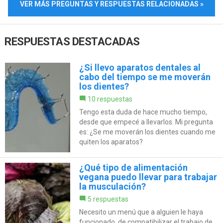
VER MÁS PREGUNTAS Y RESPUESTAS RELACIONADAS »
RESPUESTAS DESTACADAS
¿Si llevo aparatos dentales al
cabo del tiempo se me moverán
los dientes?
10 respuestas
Tengo esta duda de hace mucho tiempo,
desde que empecé a llevarlos. Mi pregunta
es: ¿Se me moverán los dientes cuando me
quiten los aparatos?
¿Qué tipo de alimentación
vegana puedo llevar para trabajar
la musculación?
5 respuestas
Necesito un menú que a alguien le haya
funcionado, de compatibilizar el trabajo de