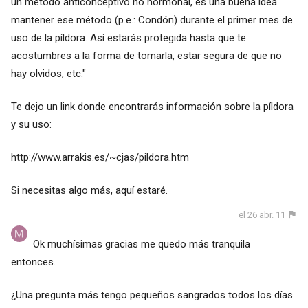
un método anticonceptivo no hormonal, es una buena idea
mantener ese método (p.e.: Condón) durante el primer mes de
uso de la píldora. Así estarás protegida hasta que te
acostumbres a la forma de tomarla, estar segura de que no
hay olvidos, etc."
Te dejo un link donde encontrarás información sobre la píldora
y su uso:
http://www.arrakis.es/~cjas/pildora.htm
Si necesitas algo más, aquí estaré.
el 26 abr. 11
Ok muchísimas gracias me quedo más tranquila
entonces.
¿Una pregunta más tengo pequeños sangrados todos los días