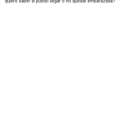
quiero saber si puedo llegar o no quedar embarazada?.