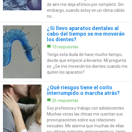
de aire me deja afónico por completo. Sin
embargo, cuando estoy en un clima cálido
no...
¿Si llevo aparatos dentales al
cabo del tiempo se me moverán
los dientes?
10 respuestas
Tengo esta duda de hace mucho tiempo,
desde que empecé a llevarlos. Mi pregunta
es: ¿Se me moverán los dientes cuando me
quiten los aparatos?
¿Qué riesgos tiene el coito
interrumpido o marcha atrás?
26 respuestas
Soy profesora y trabajo con adolescentes.
Muchas veces las chicas me cuentan sus
preocupaciones sobre sus relaciones
sexuales. Me alarma que muchas de ellas
no utilizan métodos anticonceptivos, tanto