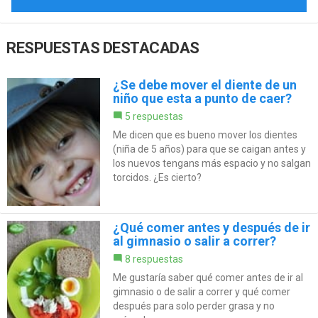
RESPUESTAS DESTACADAS
¿Se debe mover el diente de un
niño que esta a punto de caer?
5 respuestas
Me dicen que es bueno mover los dientes
(niña de 5 años) para que se caigan antes y
los nuevos tengans más espacio y no salgan
torcidos. ¿Es cierto?
¿Qué comer antes y después de ir
al gimnasio o salir a correr?
8 respuestas
Me gustaría saber qué comer antes de ir al
gimnasio o de salir a correr y qué comer
después para solo perder grasa y no