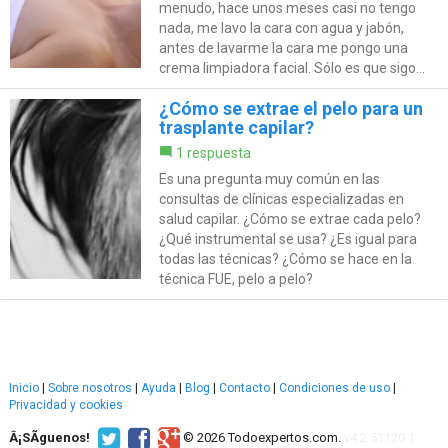
menudo, hace unos meses casi no tengo
nada, me lavo la cara con agua y jabón,
antes de lavarme la cara me pongo una
crema limpiadora facial. Sólo es que sigo...
¿Cómo se extrae el pelo para un
trasplante capilar?
1 respuesta
Es una pregunta muy común en las
consultas de clínicas especializadas en
salud capilar. ¿Cómo se extrae cada pelo?
¿Qué instrumental se usa? ¿Es igual para
todas las técnicas? ¿Cómo se hace en la
técnica FUE, pelo a pelo?
Inicio
|
Sobre nosotros
|
Ayuda
|
Blog
|
Contacto
|
Condiciones de uso
|
Privacidad y cookies
Â¡SÃ­guenos!
© 2026 Todoexpertos.com.
v4.2.51120.1