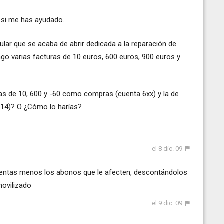
 si me has ayudado.
icular que se acaba de abrir dedicada a la reparación de
go varias facturas de 10 euros, 600 euros, 900 euros y
as de 10, 600 y -60 como compras (cuenta 6xx) y la de
214)? O ¿Cómo lo harías?
el 8 dic. 09
ientas menos los abonos que le afecten, descontándolos
movilizado
el 9 dic. 09