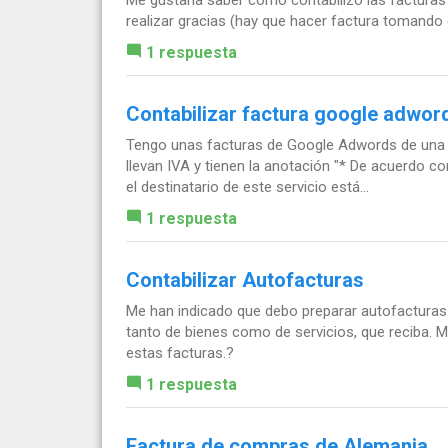
Me gustaría saber como contabilizo las facturas
realizar gracias (hay que hacer factura tomando 
1 respuesta
Contabilizar factura google adwor
Tengo unas facturas de Google Adwords de una S
llevan IVA y tienen la anotación "* De acuerdo co
el destinatario de este servicio está...
1 respuesta
Contabilizar Autofacturas
Me han indicado que debo preparar autofacturas 
tanto de bienes como de servicios, que reciba. 
estas facturas.?
1 respuesta
Factura de compras de Alemania