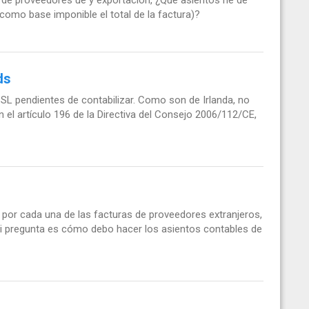
 de proveedores ue y exportación, ¿Qué asientos he de
como base imponible el total de la factura)?
ds
L pendientes de contabilizar. Como son de Irlanda, no
n el artículo 196 de la Directiva del Consejo 2006/112/CE,
por cada una de las facturas de proveedores extranjeros,
Mi pregunta es cómo debo hacer los asientos contables de