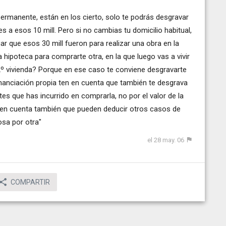
y permanente, están en los cierto, solo te podrás desgravar
s a esos 10 mill. Pero si no cambias tu domicilio habitual,
car que esos 30 mill fueron para realizar una obra en la
a hipoteca para comprarte otra, en la que luego vas a vivir
2º vivienda? Porque en ese caso te conviene desgravarte
inanciación propia ten en cuenta que también te desgrava
es que has incurrido en comprarla, no por el valor de la
en en cuenta también que pueden deducir otros casos de
sa por otra"
el 28 may. 06
COMPARTIR