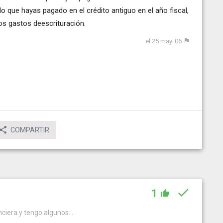
o que hayas pagado en el crédito antiguo en el año fiscal,
los gastos deescrituración.
el 25 may. 06
COMPARTIR
1
ciera y tengo algunos...