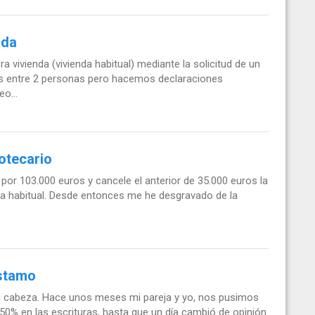
nda
a vivienda (vivienda habitual) mediante la solicitud de un
mos entre 2 personas pero hacemos declaraciones
o...
otecario
por 103.000 euros y cancele el anterior de 35.000 euros la
da habitual. Desde entonces me he desgravado de la
éstamo
mi cabeza. Hace unos meses mi pareja y yo, nos pusimos
el 50% en las escrituras, hasta que un día cambió de opinión