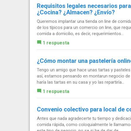
Requisitos legales necesarios para
¿Cocina? ¿Almacen? ¿Envío?
Queremos implantar una tienda on line de comida
de los típicos para un comercio on line, que requ
comida a domicilio, es decir, requerimientos...
1 respuesta
¿Cómo montar una pastelería onlin
Tengo un amigo que hace unas tartas y pasteles
así, estamos pensando en montarun negocio de dis
haría las tartas en su casa y yo las repartiría...
1 respuesta
Convenio colectivo para local de 
Antes que nada agradecerte tu tiempo y dedicació
comida rápida, como coloquialmente le llamamos,
este tipo de negocio, no se si he de dar de...