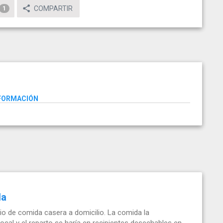
COMPARTIR
1
NFORMACIÓN
da
o de comida casera a domicilio. La comida la
al y el reparto se haría en recipientes desechables en