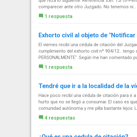
que reza lo siguiente: Referencia: Exh: 15/10-Pena
comparecer ante otro Juzgado. No tenemos ni...
1 respuesta
Exhorto civil al objeto de "Notific
El viernes recibí una cédula de citación del Juzg
cumplimiento del exhorto civil nº 904/12....teng
PERSONALMENTE". Según me han comentado pue
1 respuesta
Tendré que ir a la localidad de la v
Hace poco recibí una cédula de citación para ir 
hurto que no se llegó a consumar. El caso es que
comunidad autónoma y me pilla bastante lejos. La
4 respuestas
¿Qué es una cedula de citación?