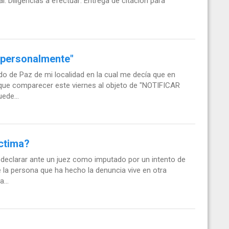
l. Diligencias a efectuar: Entrega de citación para
ar personalmente"
ado de Paz de mi localidad en la cual me decía que en
o que comparecer este viernes al objeto de "NOTIFICAR
de...
íctima?
a declarar ante un juez como imputado por un intento de
 la persona que ha hecho la denuncia vive en otra
...