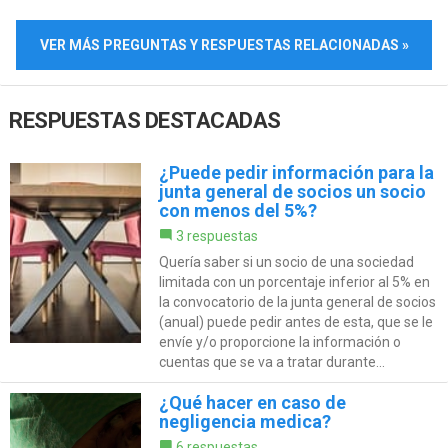
VER MÁS PREGUNTAS Y RESPUESTAS RELACIONADAS »
RESPUESTAS DESTACADAS
¿Puede pedir información para la
junta general de socios un socio
con menos del 5%?
3 respuestas
Quería saber si un socio de una sociedad
limitada con un porcentaje inferior al 5% en
la convocatorio de la junta general de socios
(anual) puede pedir antes de esta, que se le
envíe y/o proporcione la información o
cuentas que se va a tratar durante...
¿Qué hacer en caso de
negligencia medica?
6 respuestas