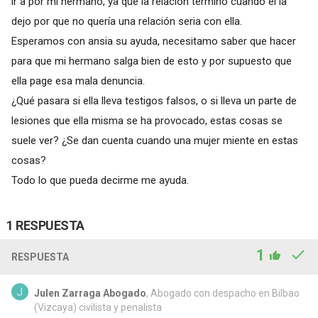
ir a por mi hermano, ya que la relación termino cuando el la
dejo por que no quería una relación seria con ella.
Esperamos con ansia su ayuda, necesitamo saber que hacer
para que mi hermano salga bien de esto y por supuesto que
ella page esa mala denuncia.
¿Qué pasara si ella lleva testigos falsos, o si lleva un parte de
lesiones que ella misma se ha provocado, estas cosas se
suele ver? ¿Se dan cuenta cuando una mujer miente en estas
cosas?
Todo lo que pueda decirme me ayuda.
1 RESPUESTA
1
RESPUESTA
Julen Zarraga Abogado
, Abogado con despacho en Bilbao
(Vizcaya) civilista y penalista