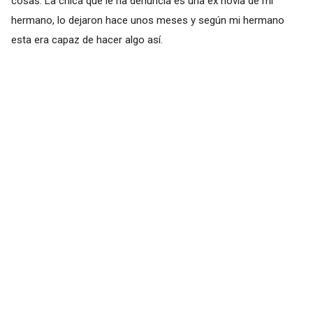
cosas. La chica que le ha denuncia es una ex novia de mi
hermano, lo dejaron hace unos meses y según mi hermano
esta era capaz de hacer algo así.