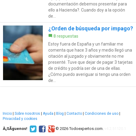
documentación debemos presentar para
ello a Hacienda?. Cuando doy a la opción
de...
¿Orden de búsqueda por impago?
8 respuestas
Estoy fuera de España y un familiar me
comenta que hace 3 años y medio llegó una
citación al juzgado y obviamente no me
presenté. Tuve que dejar de pagar 3 tarjetas
de crédito y podría ser de una de ellas.
¿Cómo puedo averiguar si tengo una orden
de...
Inicio
|
Sobre nosotros
|
Ayuda
|
Blog
|
Contacto
|
Condiciones de uso
|
Privacidad y cookies
Â¡SÃ­guenos!
© 2026 Todoexpertos.com.
v4.2.51120.1