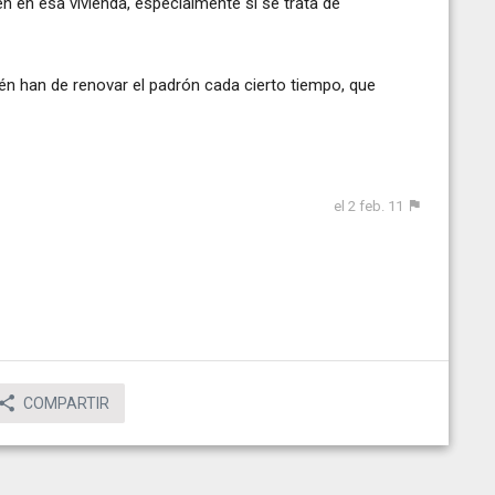
n en esa vivienda, especialmente si se trata de
én han de renovar el padrón cada cierto tiempo, que
el 2 feb. 11
COMPARTIR