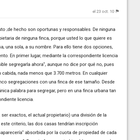
el 23 oct. 10
uto ;de hecho son oportunas y responsables. De ninguna
taria de ninguna finca, porque usted lo que quiere es
a, una sola, a su nombre. Para ello tiene dos opciones,
ento. En primer lugar, mediante la correspondiente licencia
ible segregarla ahora", aunque no dice por qué no, pues
n cabida, nada menos que 3.700 metros. En cualquier
inco segregaciones con una finca de ese tamaño. Desde
 única palabra para segregar, pero en una finca urbana tan
ndiente licencia.
er exactos, el actual propietario) una división de la
ste criterio, las dos casas tendrían inscripción
esaparecería" absorbida por la cuota de propiedad de cada