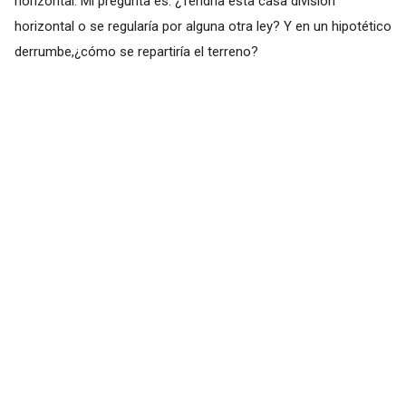
horizontal. Mi pregunta es: ¿Tendría esta casa división
horizontal o se regularía por alguna otra ley? Y en un hipotético
derrumbe,¿cómo se repartiría el terreno?